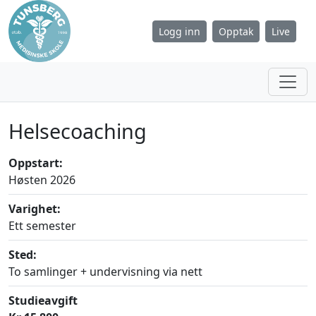
Logg inn
Opptak
Live
Helsecoaching
Oppstart:
Høsten 2026
Varighet:
Ett semester
Sted:
To samlinger + undervisning via nett
Studieavgift