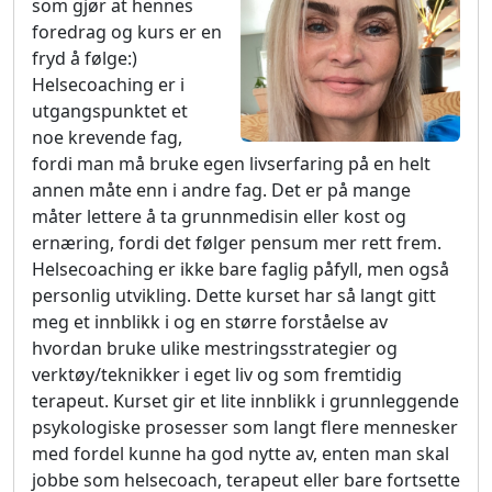
som gjør at hennes
foredrag og kurs er en
fryd å følge:)
Helsecoaching er i
utgangspunktet et
noe krevende fag,
fordi man må bruke egen livserfaring på en helt
annen måte enn i andre fag. Det er på mange
måter lettere å ta grunnmedisin eller kost og
ernæring, fordi det følger pensum mer rett frem.
Helsecoaching er ikke bare faglig påfyll, men også
personlig utvikling. Dette kurset har så langt gitt
meg et innblikk i og en større forståelse av
hvordan bruke ulike mestringsstrategier og
verktøy/teknikker i eget liv og som fremtidig
terapeut. Kurset gir et lite innblikk i grunnleggende
psykologiske prosesser som langt flere mennesker
med fordel kunne ha god nytte av, enten man skal
jobbe som helsecoach, terapeut eller bare fortsette