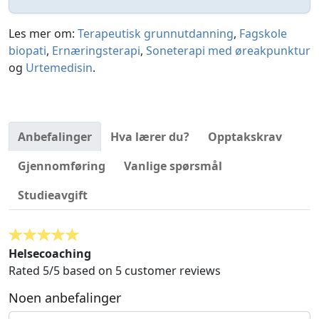
Les mer om:
Terapeutisk grunnutdanning
,
Fagskole
biopati
,
Ernæringsterapi
,
Soneterapi
med øreakpunktur
og
Urtemedisin
.
Anbefalinger
Hva lærer du?
Opptakskrav
Gjennomføring
Vanlige spørsmål
Studieavgift
Helsecoaching
Rated
5
/5 based on
5
customer reviews
Noen anbefalinger