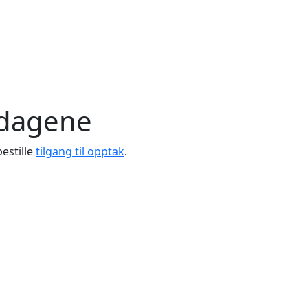
gdagene
estille
tilgang til opptak
.