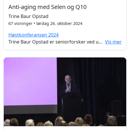
Anti-aging med Selen og Q10
Trine Baur Opstad
67 visninger • lørdag 26. oktober 2024
Høstkonferansen 2024
Trine Baur Opstad er seniorforsker ved unviversitetet i Oslo og har lenge forsket på med hjerte og karsykdommer. Hun har også gjennomført et studie på Selen og Q10. I dette foredraget blir selen og Q10 sett på i sammenheng med aldring, på bakgrunn av forskingen hun har vært med på. Vi får også en grundig forklaring på hva selen og Q10 er og hvordan de fungerer i kroppen.
Vis mer