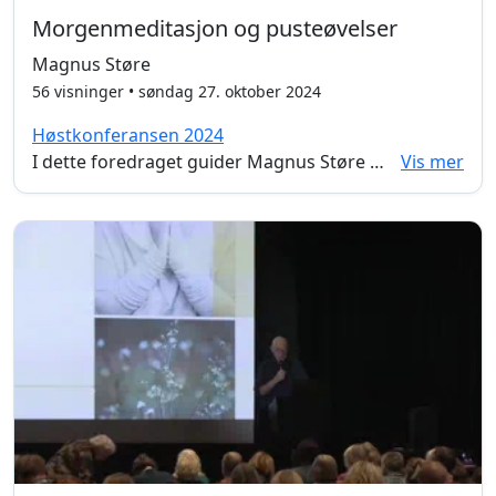
Morgenmeditasjon og pusteøvelser
Magnus Støre
56 visninger • søndag 27. oktober 2024
Høstkonferansen 2024
I dette foredraget guider Magnus Støre oss gjennom praktiske puste- og meditasjonsøvelser. Et praktisk foredrag som gir deg erfaringer du kan ta med deg inn i hverdagen for å finne ro, senke stress og bli med til stede i egen kropp.
Vis mer