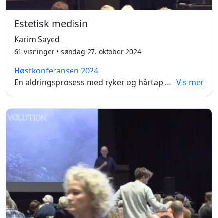
Estetisk medisin
Karim Sayed
61 visninger • søndag 27. oktober 2024
Høstkonferansen 2024
En aldringsprosess med ryker og hårtap kan være vanskelig å akseptere når man på innsiden fortsatt føler seg som den unge selv. Karim Sayed er lege og spesialist innenfor aldring og vil i dette foredraget snakke om ansiktets aldring og regenerative behandling. Med nyere forskning blir en ny era innen estetisk forskning lagt frem.
Vis mer