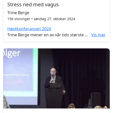
Stress ned med vagus
Trine Berge
156 visninger • søndag 27. oktober 2024
Høstkonferansen 2024
Trine Berge mener en av vår tids største utfordringer er stress og overveldende. For å bekjempe stresset har hun utviklet det kun kaller for transformator yoga. En frigjørende form for yoga som inneholder breathwork, somatiske øvelser og meditasjon. I dette foredraget får vi et innblikk i hvordan vagusnerven påvirkes av en hverdag fylt med stress og hvordan vi selv kan jobbe med å få kontroll over stessset. Berge kommer med konkrete tips og øvelser for å komme i bedre kontakt med vagusnerven.
Vis mer