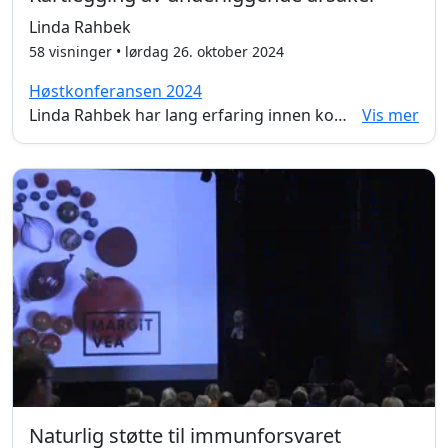
Linda Rahbek
58 visninger • lørdag 26. oktober 2024
Høstkonferansen 2024
Linda Rahbek har lang erfaring innen kosthold og ernæring. Hun har de siste årene spesialisert seg innenfor matintoleranser og holder jevnglig foredrag for å spre kunnskapen hun sitter på. I dette foredraget får vi et innblikk i hennes egne fremgangsmåte i å kartlegge de underliggende årsaker til alvorlig sykdom.
Vis mer
Naturlig støtte til immunforsvaret