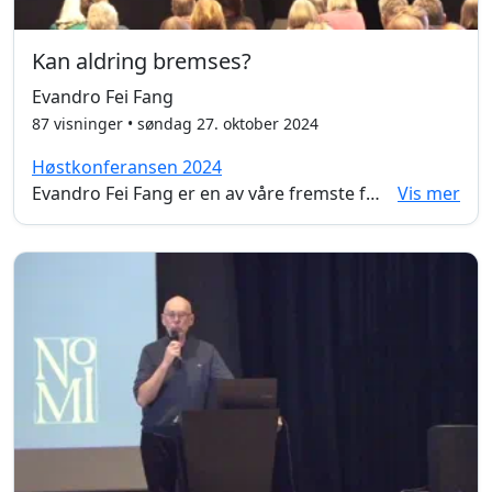
Kan aldring bremses?
Evandro Fei Fang
87 visninger • søndag 27. oktober 2024
Høstkonferansen 2024
Evandro Fei Fang er en av våre fremste forskere innenfor aldring og stiller spørsmålet: Kan aldring bremses? I foredraget får vi innsikt i noe av det aller nyeste innen forskingen innen aldring, hvor blant annet viktigheten av NAD+ blir løftet frem som sentralt.
Vis mer