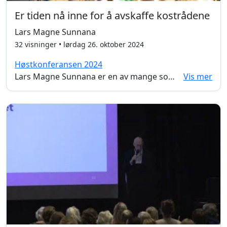
Er tiden nå inne for å avskaffe kostrådene
Lars Magne Sunnana
32 visninger • lørdag 26. oktober 2024
Høstkonferansen 2024
Lars Magne Sunnana er en av mange som stiller seg kritisk til de norske kostholdsrådene. Kostholdsrådene legger føringer for hva barn og unge skal lære om kosthold i skolen, og ligger til grunn for spisevanene til veldig mange nordmenn. Det er derfor viktig at rådene som blir gitt har medhold i solid forskning. I dette foredraget tar Lars Magne oss med tilbake i tid, for å se nærmere på hva som foregikk i samfunnet når grunnlaget for kostholdsrådene ble lagt og forsknignen de tok utgangpunkt i.
Vis mer