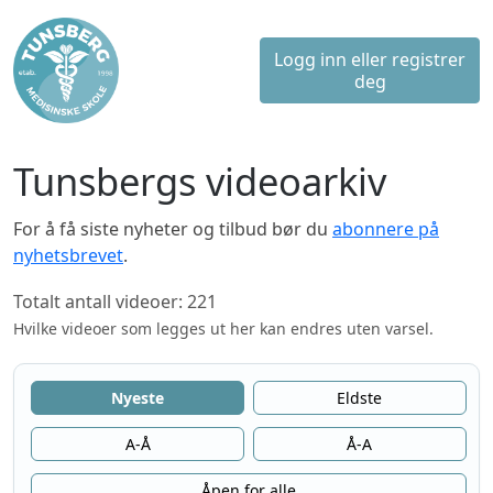
Logg inn eller registrer
deg
Tunsbergs videoarkiv
For å få siste nyheter og tilbud bør du
abonnere på
nyhetsbrevet
.
Totalt antall videoer: 221
Hvilke videoer som legges ut her kan endres uten varsel.
Nyeste
Eldste
A-Å
Å-A
Åpen for alle