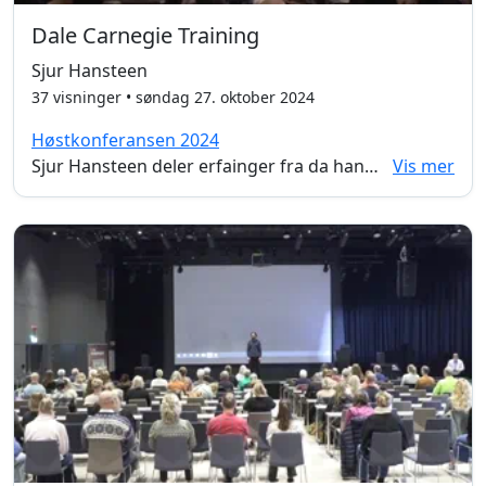
Dale Carnegie Training
Sjur Hansteen
37 visninger • søndag 27. oktober 2024
Høstkonferansen 2024
Sjur Hansteen deler erfainger fra da hans mor be kreftsyk og hvordan hun ble møtt av et helsesystemet som ikke lyttet til det hun hadde å si. I dette foredraget går Hansteen gjennom ulike endringer du som behandler kan gjøre for å bygge en bedre relasjon med dine pasienter og kommunisere bedre.
Vis mer