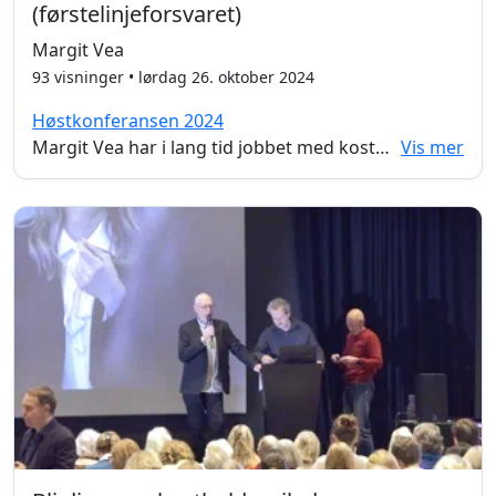
(førstelinjeforsvaret)
Margit Vea
93 visninger • lørdag 26. oktober 2024
Høstkonferansen 2024
Margit Vea har i lang tid jobbet med kosthold og helse. Hun har skrevet flere bøker og artikler der hun ikke har vært redd for å snakke sin sak. I dette foredraget får vi innsikt i hvordan hvordan dagens moderne liv påvirker tarmfloraen negativt og hvordan vi kan bruke naturen til å skape en rikere tarmflora og et rikere liv.
Vis mer