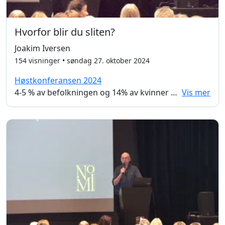
Hvorfor blir du sliten?
Joakim Iversen
154 visninger • søndag 27. oktober 2024
Høstkonferansen 2024
4-5 % av befolkningen og 14% av kvinner rammes av lavt stoffskifte. Joakim Iversen er privatlege og hjelper folk med lavt stoffskrife å få mer energi og fokus med hjelp av rett medisinering og livsstilstiltak.
Vis mer