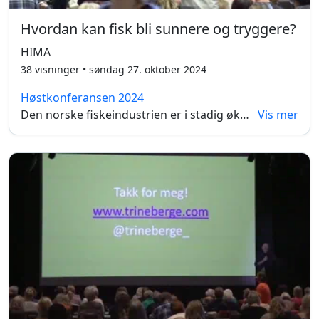
Hvordan kan fisk bli sunnere og tryggere?
HIMA
38 visninger • søndag 27. oktober 2024
Høstkonferansen 2024
Den norske fiskeindustrien er i stadig økning og ligger i verdenstoppen når det kommer til eksport. Samtidlig kritiseres næringen på ulikt grunnlag. Dårlige levevilkår, forrurensing av fjordene, hurtigvoksende fôr og en lite bærekraftig industri. I dette foredraget møter vi HIMA, en verdensledende bedrift, som har satset på oppdrettsannlegg på land. Kan det gjøre næringen mer bærekraftig og gi oss bedre fisk?
Vis mer