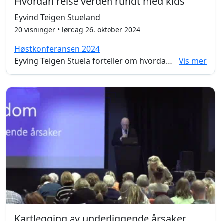
Hvordan reise verden rundt med kids
Eyvind Teigen Stueland
20 visninger • lørdag 26. oktober 2024
Høstkonferansen 2024
Eyving Teigen Stuela forteller om hvordan han og kona gikk fra å leve under fattigdomsgrensa til å spare opp nok midler til å ta med de to barna på en åtte måneders reise. Her får du nyttige økonomiske tips, gode reisedesinasjoner og inspirasjonen du trenger for å kanskje begi deg ut på en lignende reise selv.
Vis mer
Kartlegging av underliggende årsaker