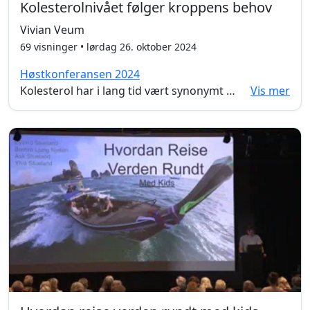
Kolesterolnivået følger kroppens behov
Vivian Veum
69 visninger • lørdag 26. oktober 2024
Høstkonferansen 2024
Kolesterol har i lang tid vært synonymt med forkalkede blodårer, livsstilssykdommer og fedme. Samtidig er kolesterol svært misforstått iblant befolkningen. Vivian Vedum er doktor i ernæring og fedmeproblematikk. I dette foredraget tar Vivian Vedum oss gjennom de velkjente misoppfatningene og legger frem en mer nyansert betydningen av kolesterol.
Vis mer